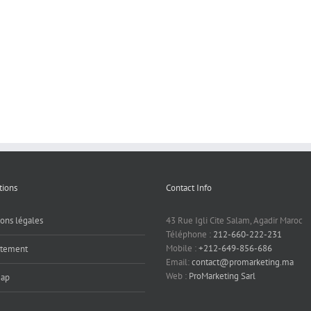
tions
Contact Info
ons légales
43 Rue Igli Cite Salam, Agadir Maroc
Téléphone :
212-660-222-231
Mobile :
+212-649-856-686
utement
Email:
contact@promarketing.ma
Web :
ProMarketing Sarl
map