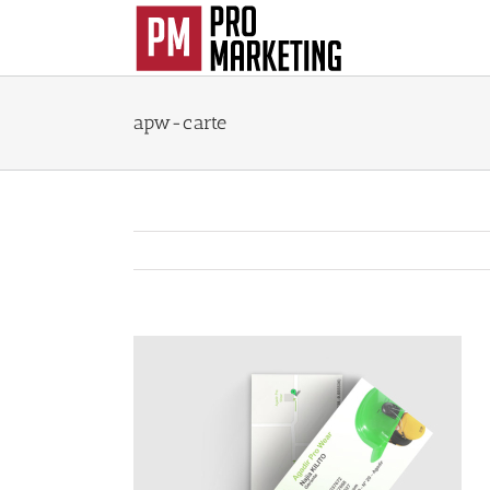
Passer
au
contenu
apw-carte