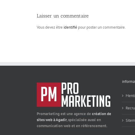
Laisser un commentaire
Vous devez être
identifié
pour poster un commentaire.
informa
Menti
Recr
Promarketing est une agence de
création de
sites web à Agadir
, spécialisée aussi en
Site
communication web et en référencement.