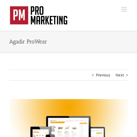
Passer
au
contenu
Agadir ProWear
Previous
Next
View
Larger
Image