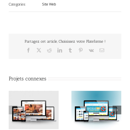
Site Web
Categories:
Partagez cet article, Choisissez votre Plateforme !
Facebook
X
Reddit
LinkedIn
Tumblr
Pinterest
Vk
Email
Projets connexes
Coolpool
Cars de France