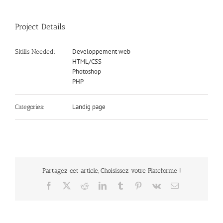
Project Details
Developpement web
Skills Needed:
HTML/CSS
Photoshop
PHP
Landig page
Categories:
Partagez cet article, Choisissez votre Plateforme !
Facebook
X
Reddit
LinkedIn
Tumblr
Pinterest
Vk
Email