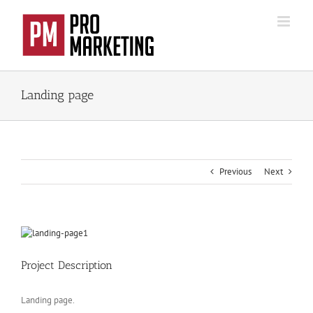
Passer
au
contenu
Landing page
Previous
Next
View
Larger
Image
Project Description
Landing page.